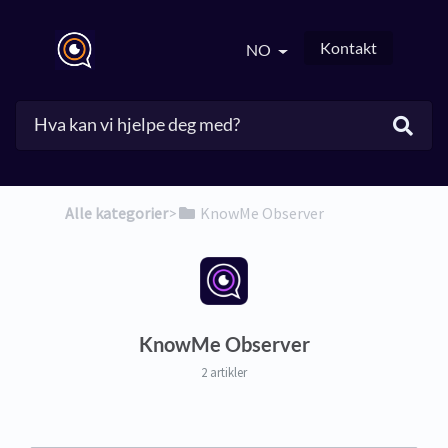
Kontakt
NO
Alle kategorier
​>​
​KnowMe Observer
KnowMe Observer
2 artikler