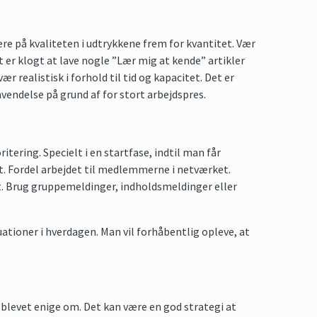
ere på kvaliteten i udtrykkene frem for kvantitet. Vær
t er klogt at lave nogle ”Lær mig at kende” artikler
r realistisk i forhold til tid og kapacitet. Det er
vendelse på grund af for stort arbejdspres.
itering. Specielt i en startfase, indtil man får
t. Fordel arbejdet til medlemmerne i netværket.
. Brug gruppemeldinger, indholdsmeldinger eller
uationer i hverdagen. Man vil forhåbentlig opleve, at
 blevet enige om. Det kan være en god strategi at