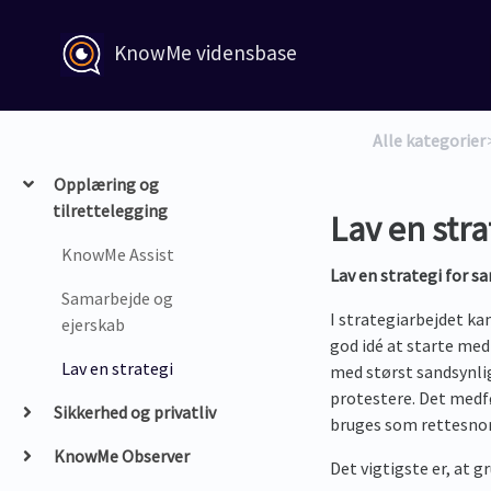
KnowMe vidensbase
Alle kategorier
​
Opplæring og
tilrettelegging
Lav en stra
KnowMe Assist
Lav en strategi for s
Samarbejde og
I strategiarbejdet ka
ejerskab
god idé at starte me
Lav en strategi
med størst sandsynli
protestere. Det medfø
Sikkerhed og privatliv
bruges som rettesnor
KnowMe Observer
Det vigtigste er, at 