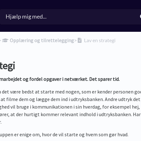
>​
​Opplæring og tilrettelegging
​>​
Lav en strategi
tegi
amarbejdet og fordel opgaver i netværket. Det sparer tid.
n det være bedst at starte med nogen, som er kender personen god
d at filme dem og lægge dem ind i udtryksbanken. Andre udtryk de
ghed vil bruge i kommunikationen i sin hverdag, for eksempel hej
rer, at der hurtigt kommer relevant indhold i udtryksbanken. Har 
.
gruppen er enige om, hvor de vil starte og hvem som gør hvad.