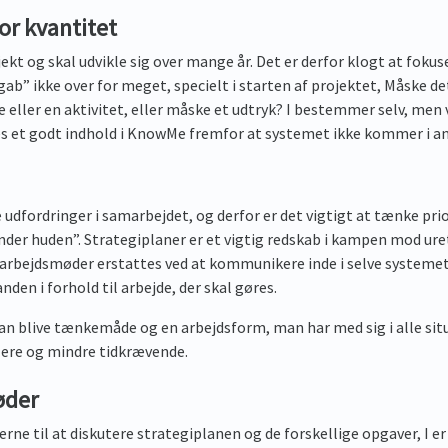
or kvantitet
ekt og skal udvikle sig over mange år. Det er derfor klogt at fokus
gab” ikke over for meget, specielt i starten af projektet, Måske de
 eller en aktivitet, eller måske et udtryk? I bestemmer selv, men væ
es et godt indhold i KnowMe fremfor at systemet ikke kommer i an
e udfordringer i samarbejdet, og derfor er det vigtigt at tænke prior
der huden”. Strategiplaner er et vigtig redskab i kampen mod ure
rbejdsmøder erstattes ved at kommunikere inde i selve systemet
nden i forhold til arbejde, der skal gøres.
 kan blive tænkemåde og en arbejdsform, man har med sig i alle sit
lere og mindre tidkrævende.
øder
e til at diskutere strategiplanen og de forskellige opgaver, I er