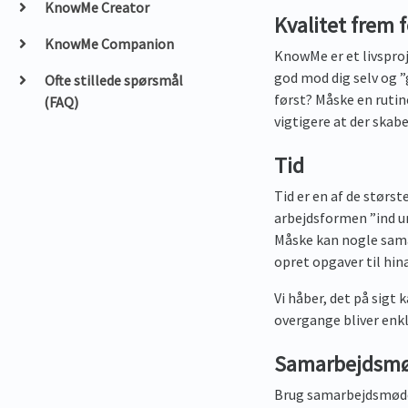
KnowMe Creator
Kvalitet frem f
KnowMe Companion
KnowMe er et livsproj
god mod dig selv og ”
Ofte stillede spørsmål
først? Måske en rutine
(FAQ)
vigtigere at der skab
Tid
Tid er en af de størst
arbejdsformen ”ind un
Måske kan nogle sama
opret opgaver til hina
Vi håber, det på sigt
overgange bliver enk
Samarbejdsm
Brug samarbejdsmødern