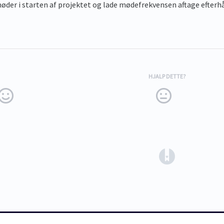
der i starten af projektet og lade mødefrekvensen aftage efterh
HJALP DETTE?
(opens in a ne