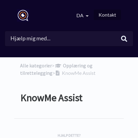
Kontakt
DA
Alle kategorier
​>​
​Opplæring og
tilrettelegging
​>​
KnowMe Assist
KnowMe Assist
HJALP DETTE?