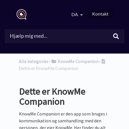
Kontakt
DA
Alle kategorier
​>​
​KnowMe Companion
​>​
Dette er KnowMe Companion
Dette er KnowMe
Companion
KnowMe Companion er den app som bruges i
kommunikation og samhandling med den
personen, der ejer KnowMe. Her finder du alt