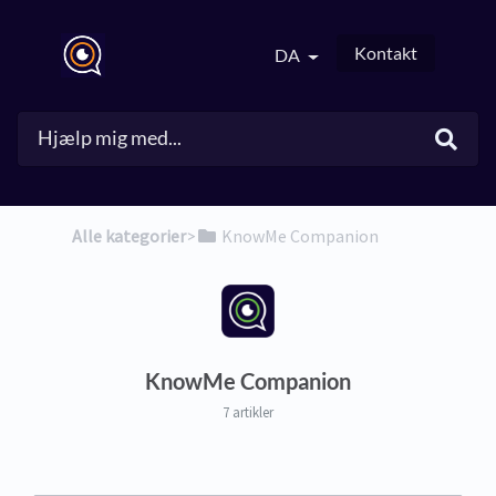
Kontakt
DA
Alle kategorier
​>​
​KnowMe Companion
KnowMe Companion
7 artikler