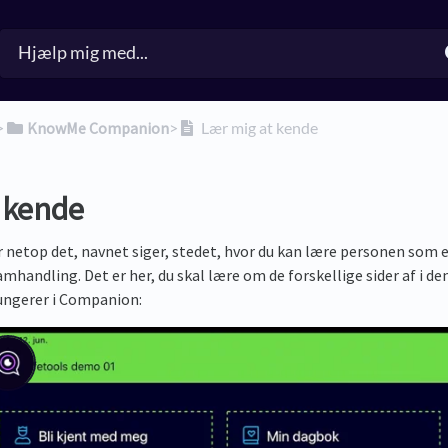
>​
​KnowMe Companion
​>​
Lær mig at kende
 kende
 netop det, navnet siger, stedet, hvor du kan lære personen som 
andling. Det er her, du skal lære om de forskellige sider af i denn
ungerer i Companion: