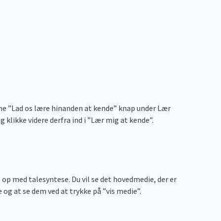
nne ”Lad os lære hinanden at kende” knap under Lær
klikke videre derfra ind i ”Lær mig at kende”.
st op med talesyntese. Du vil se det hovedmedie, der er
 og at se dem ved at trykke på ”vis medie”.