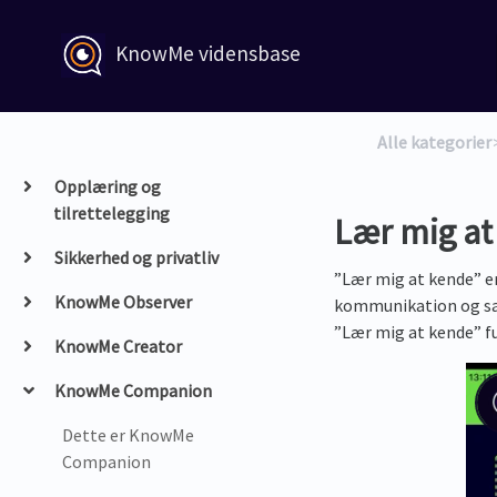
KnowMe vidensbase
Alle kategorier
​
Opplæring og
tilrettelegging
Lær mig at
Sikkerhed og privatliv
”Lær mig at kende” er
KnowMe Observer
kommunikation og samh
”Lær mig at kende” f
KnowMe Creator
KnowMe Companion
Dette er KnowMe
Companion