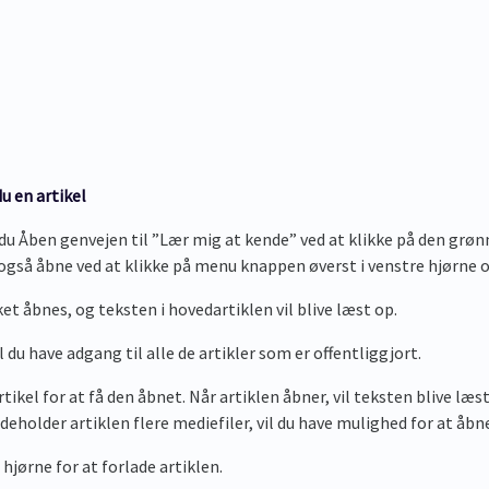
u en artikel
du Åben genvejen til ”Lær mig at kende” ved at klikke på den grø
også åbne ved at klikke på menu knappen øverst i venstre hjørne og 
ket åbnes, og teksten i hovedartiklen vil blive læst op.
il du have adgang til alle de artikler som er offentliggjort.
tikel for at få den åbnet. Når artiklen åbner, vil teksten blive læ
eholder artiklen flere mediefiler, vil du have mulighed for at åbne
 hjørne for at forlade artiklen.