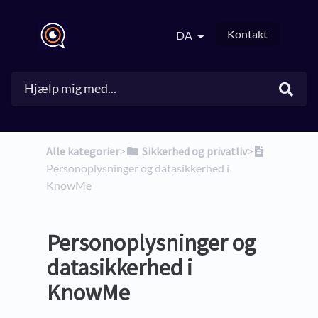
Kontakt
DA
Alle kategorier
​>​
​Sikkerhed og privatliv
​>​
Personoplysninger og datasikkerhed i
KnowMe
Personoplysninger og
datasikkerhed i
KnowMe