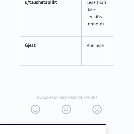
u/taushetsplikt
Lese (kun
Lese (ku
ikke-
ikke-
sensitivt
sensitivt
innhold)
innhold)
Gjest
Kun lese
Ingen
tilgang
HVA SYNES DU OM DENNE ARTIKKELEN?