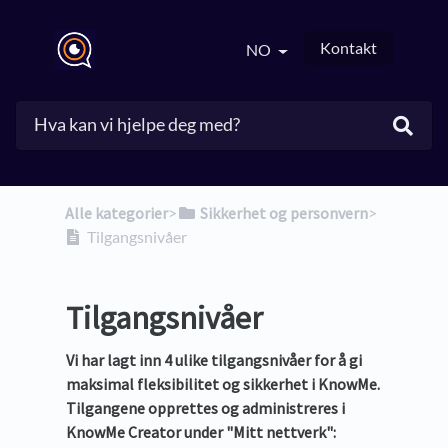
Kontakt
NO
Alle kategorier
​>​
​Sikkerhet og personvern
​>​
Tilgangsnivåer
Tilgangsnivåer
Vi har lagt inn 4 ulike tilgangsnivåer for å gi
maksimal fleksibilitet og sikkerhet i KnowMe.
Tilgangene opprettes og administreres i
KnowMe Creator under "Mitt nettverk":