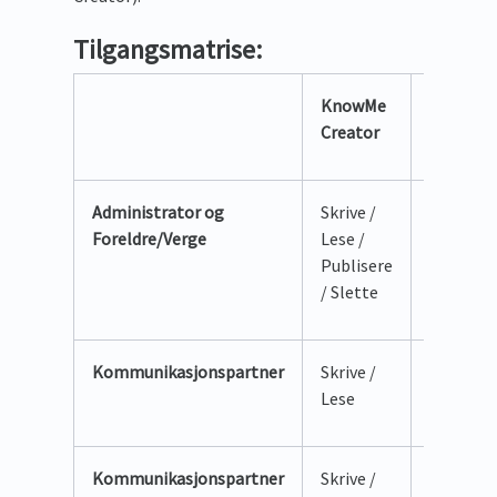
Tilgangsmatrise:
KnowMe
KnowMe
Creator
Compan
Administrator og
Skrive /
Skrive /
Foreldre/Verge
Lese /
Lese /
Publisere
Publisere
/ Slette
Slette
Kommunikasjonspartner
Skrive /
Skrive /
Lese
Lese
Kommunikasjonspartner
Skrive /
Skrive /