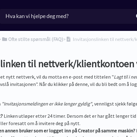
>​
​Ofte stilte spørsmål (FAQ)
​>​
Invitasjonslinken til nettverk/
linken til nettverk/klientkontoen 
il et nytt nettverk, vil du motta en e-post med tittelen "
Lagt til i ne
slå invitasjonen". Når du klikker på denne, vil du bli bedt om å log
n
"Invitasjonsmeldingen er ikke lenger gyldig"
, vennligst sjekk følg
t?
Linken utløper etter 24 timer. Dersom det er har gått lenger ti
ller foresatt om å invitere deg på nytt.
 en annen bruker som er logget inn på Creator på samme maskin?