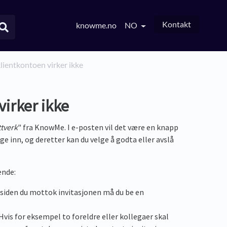
Kontakt
knowme.no
NO
klientkontoen virker ikke
virker ikke
ttverk
" fra KnowMe. I e-posten vil det være en knapp
ge inn, og deretter kan du velge å godta eller avslå
ende:
d siden du mottok invitasjonen må du be en
Hvis for eksempel to foreldre eller kollegaer skal