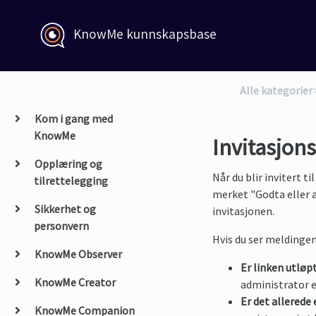
KnowMe kunnskapsbase
Alle kategorier
​
Kom i gang med
KnowMe
Invitasjons
Opplæring og
Når du blir invitert t
tilrettelegging
merket "Godta eller av
Sikkerhet og
invitasjonen.
personvern
Hvis du ser meldinge
KnowMe Observer
Er linken utløp
KnowMe Creator
administrator e
Er det allerede
KnowMe Companion