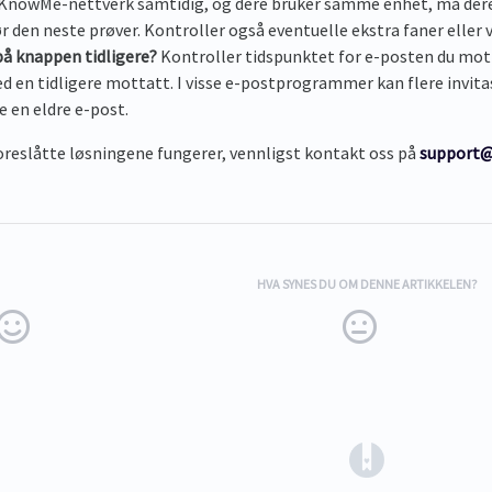
t KnowMe-nettverk samtidig, og dere bruker samme enhet, må dere 
r den neste prøver. Kontroller også eventuelle ekstra faner eller v
på knappen tidligere?
Kontroller tidspunktet for e-posten du motto
d en tidligere mottatt. I visse e-postprogrammer kan flere invita
e en eldre e-post.
oreslåtte løsningene fungerer, vennligst kontakt oss på
support@
HVA SYNES DU OM DENNE ARTIKKELEN?
(opens in a ne