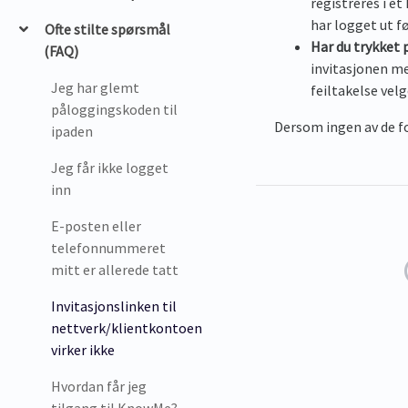
registreres i e
har logget ut fø
Ofte stilte spørsmål
Har du trykket 
(FAQ)
invitasjonen me
Jeg har glemt
feiltakelse velg
påloggingskoden til
Dersom ingen av de f
ipaden
Jeg får ikke logget
inn
E-posten eller
telefonnummeret
mitt er allerede tatt
Invitasjonslinken til
nettverk/klientkontoen
virker ikke
Hvordan får jeg