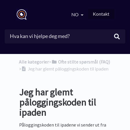
Kontakt
NO
Alle kategorier
​>​
​Ofte stilte spørsmål (FAQ)
>​
Jeg har glemt påloggingskoden til ipaden
Jeg har glemt
påloggingskoden til
ipaden
Påloggingskoden til ipadene vi sender ut fra