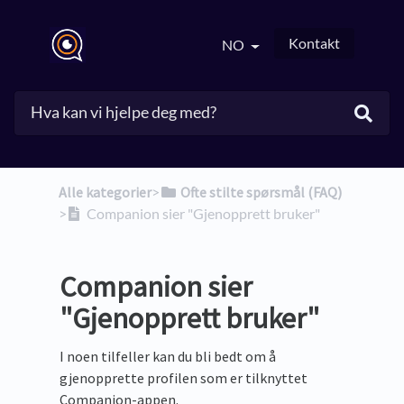
Kontakt
NO
Alle kategorier
​>​
​Ofte stilte spørsmål (FAQ)
>​
Companion sier "Gjenopprett bruker"
Companion sier
"Gjenopprett bruker"
I noen tilfeller kan du bli bedt om å
gjenopprette profilen som er tilknyttet
Companion-appen.