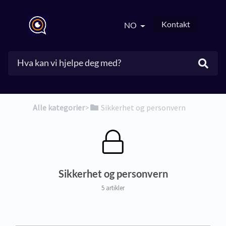
Kontakt
NO
Alle kategorier
​>​
​Sikkerhet og personvern
Sikkerhet og personvern
5 artikler